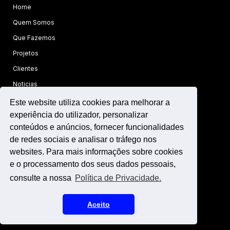
Home
Quem Somos
Que Fazemos
Projetos
Clientes
Noticias
Este website utiliza cookies para melhorar a
FOLLOW US
experiência do utilizador, personalizar

Linkedin
conteúdos e anúncios, fornecer funcionalidades

Facebook
de redes sociais e analisar o tráfego nos
websites. Para mais informações sobre cookies

Instagram
e o processamento dos seus dados pessoais,
consulte a nossa
Política de Privacidade.
Agência de Viagens - RNAVT 5895
Aceito
2021 © Leading - People Connected