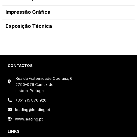
Impressão Gráfica
Exposição Técnica
CONTACTOS
Rua da Fraternidade Operária, 6

2790-076 Carnaxide
Lisboa-Portugal

+351 215 870 920

leading@leading.pt

www.leading.pt
LINKS