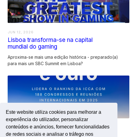
JUN 12, 2026
Lisboa transforma-se na capital
mundial do gaming
Aproxima-se mais uma edição histórica - preparado(a)
para mais um SBC Summit em Lisboa?
Este website utiliza cookies para melhorar a
experiência do utilizador, personalizar
conteúdos e anúncios, fornecer funcionalidades
JUN 11, 2026
de redes sociais e analisar o tráfego nos
Lisboa na 1ª posição do Ranking