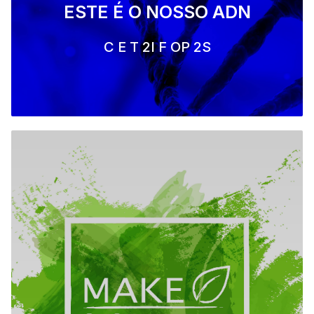
ESTE É O NOSSO ADN
C E T 2I F OP 2S