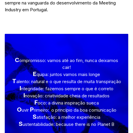
sempre na vanguarda do desenvolvimento da Meeting
Industry em Portugal.
C
ompromisso: vamos até ao fim, nunca deixamos
cair!
E
quipa: juntos vamos mais longe
T
alento: natural e o que resulta de muita transpiração
I
ntegridade: fazemos sempre o que é correto
I
novação: criatividade cheia de resultados
F
oco: a divina inspiração sueca
O
P
uvir
rimeiro: o princípio da boa comunicação
S
atisfação: a melhor experiência
S
ustentabilidade: because there is no Planet B