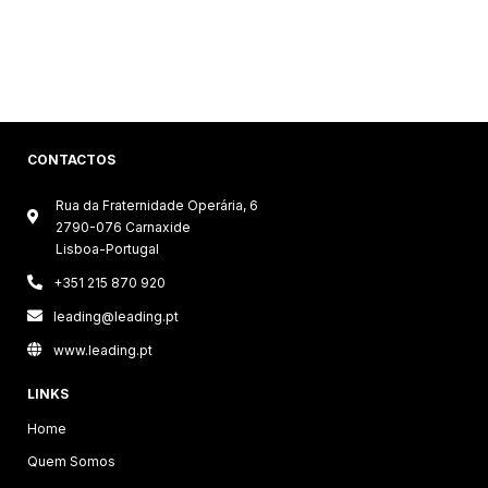
CONTACTOS
Rua da Fraternidade Operária, 6

2790-076 Carnaxide
Lisboa-Portugal

+351 215 870 920

leading@leading.pt

www.leading.pt
LINKS
Home
Quem Somos