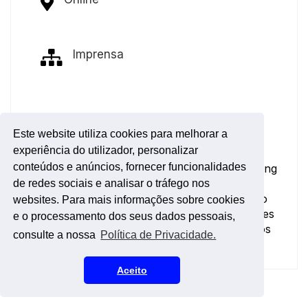
Imprensa
Este website utiliza cookies para melhorar a
A resposta da
DISTRIPRESS
aos desafios em
experiência do utilizador, personalizar
tempos de pandemia foi a realização da
conteúdos e anúncios, fornecer funcionalidades
Assembleia Geral em formato virtual. A Leading
ofereceu a solução digital que envolveu
de redes sociais e analisar o tráfego nos
registos separados para entidades com direito
websites. Para mais informações sobre cookies
ao voto, contagem e visualização das questões
e o processamento dos seus dados pessoais,
por votar assim como os resultados dos votos
consulte a nossa
Política de Privacidade.
em tempo real.
Aceito